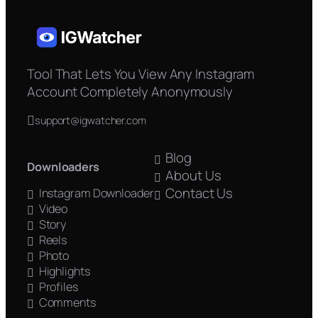
Tool That Lets You View Any Instagram
Account Completely Anonymously
support@igwatcher.com
Blog
Downloaders
About Us
Contact Us
Instagram Downloader
Video
Story
Reels
Photo
Highlights
Profiles
Comments