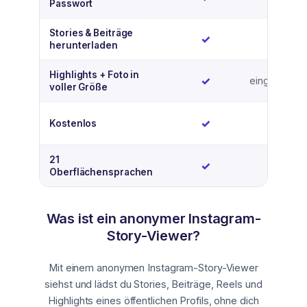
Passwort
Stories & Beiträge
Ja
Nein
✓
✗
herunterladen
Highlights + Foto in
Ja
✓
eingeschrän
voller Größe
Ja
Ja
✓
✓
Kostenlos
21
Ja
✓
Nich
—
Oberflächensprachen
Was ist ein anonymer Instagram-
Story-Viewer?
Mit einem anonymen Instagram-Story-Viewer
siehst und lädst du Stories, Beiträge, Reels und
Highlights eines öffentlichen Profils, ohne dich