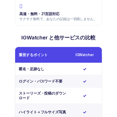
高速・無料・21言語対応
サクサク無料で、あなたの記録は一切残しません。
IGWatcher と他サービスの比較
Instagra
重視するポイント
IGWatcher
プリ
はい
✓
✗
匿名・足跡なし
はい
✓
✗
ログイン・パスワード不要
ストーリーズ・投稿のダウン
はい
✓
✗
ロード
はい
✓
制限あ
ハイライト＋フルサイズ写真