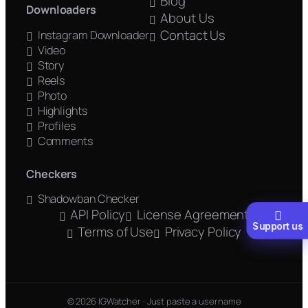
Blog
Downloaders
About Us
Contact Us
Instagram Downloader
Video
Story
Reels
Photo
Highlights
Profiles
Comments
Checkers
Shadowban Checker
API Policy
License Agreement
Support us
Terms of Use
Privacy Policy