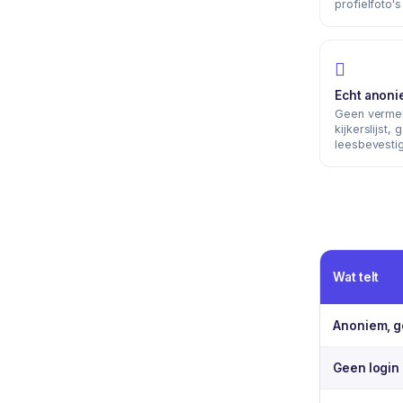
profielfoto'
Echt anon
Geen vermel
kijkerslijst, 
leesbevestig
Wat telt
Anoniem, g
Geen login