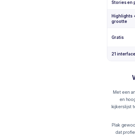
Stories en
Highlights 
grootte
Gratis
21 interfac
Met een an
en hoog
kijkerslijs
Plak gewoo
dat profi