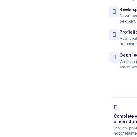
Reels o
Download
bekijken.
Profielf
Haal avat
dat kleine
Geen lo
Werkt in 
wachtwo
Complete v
alleen stor
Stories, post
hoogtepunte