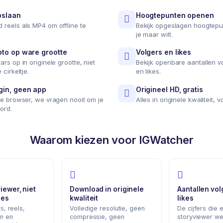
pslaan
Hoogtepunten openen
 reels als MP4 om offline te
Bekijk opgeslagen hoogtep
je maar wilt.
oto op ware grootte
Volgers en likes
ars op in originele grootte, niet
Bekijk openbare aantallen v
 cirkeltje.
en likes.
gin, geen app
Origineel HD, gratis
je browser, we vragen nooit om je
Alles in originele kwaliteit, vo
ord.
Waarom kiezen voor IGWatcher
iewer, niet
Download in originele
Aantallen vol
ies
kwaliteit
likes
s, reels,
Volledige resolutie, geen
De cijfers die 
n en
compressie, geen
storyviewer we