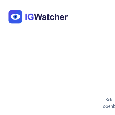
Перейти
к
содержимому
Instagr
Beki
openb