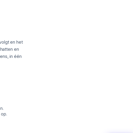
volgt en het
chatten en
ens, in één
n.
 op.