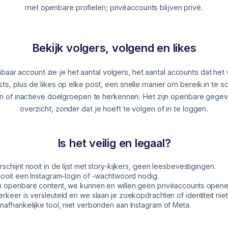
met openbare profielen; privéaccounts blijven privé.
Bekijk volgers, volgend en likes
nbaar account zie je het aantal volgers, het aantal accounts dat het 
sts, plus de likes op elke post, een snelle manier om bereik in te s
 of inactieve doelgroepen te herkennen. Het zijn openbare gegev
overzicht, zonder dat je hoeft te volgen of in te loggen.
Is het veilig en legaal?
rschijnt nooit in de lijst met story-kijkers, geen leesbevestigingen.
 nooit een Instagram-login of -wachtwoord nodig.
n openbare content, we kunnen en willen geen privéaccounts opene
erkeer is versleuteld en we slaan je zoekopdrachten of identiteit niet
nafhankelijke tool, niet verbonden aan Instagram of Meta.