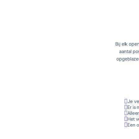
Bij elk ope
aantal po
opgeblazen
Je ve
Er is
Allee
Het v
Een o