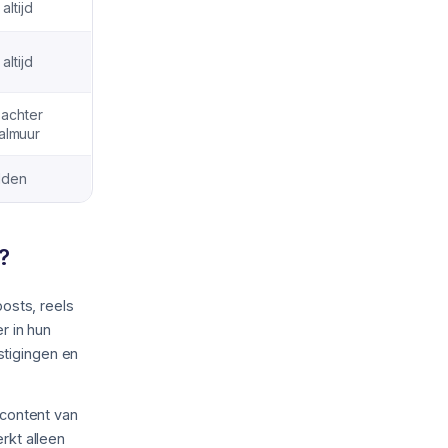
 altijd
 altijd
 achter
almuur
lden
?
osts, reels
r in hun
stigingen en
content van
rkt alleen