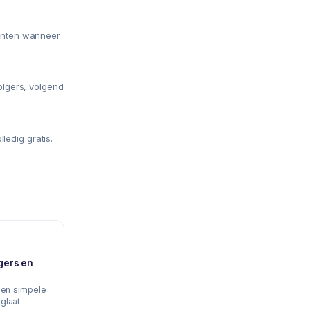
unten wanneer
olgers, volgend
lledig gratis.
gers en
een simpele
glaat.