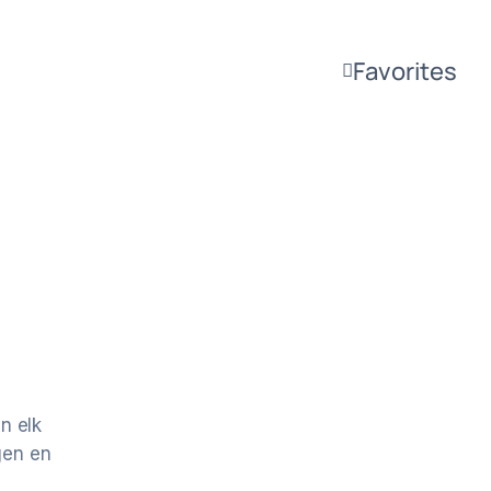
Favorites
n elk
gen en