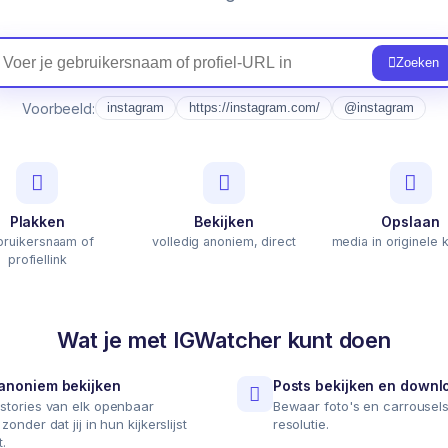
Zoeken
Voorbeeld:
instagram
https://instagram.com/
@instagram
Plakken
Bekijken
Opslaan
bruikersnaam of
volledig anoniem, direct
media in originele k
profiellink
Wat je met IGWatcher kunt doen
 anoniem bekijken
Posts bekijken en down
stories van elk openbaar
Bewaar foto's en carrousels 
onder dat jij in hun kijkerslijst
resolutie.
t.