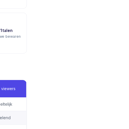
21 talen
n we bewaren
 viewers
ltelijk
selend