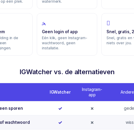
s op één plek.
watermerk.
iem
Geen login of app
Snel, gratis, 
ding in de
Eén klik, geen Instagram-
Snel, gratis e
geen
wachtwoord, geen
niets over jou.
ingen.
installatie.
IGWatcher vs. de alternatieven
Instagram-
IGWatcher
Andere
app
Ja
Nee
✓
✗
gedee
een sporen
Ja
Nee
✓
✗
wis
 of wachtwoord