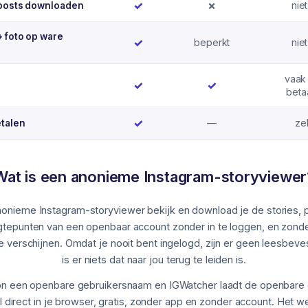
Ja
Nee
✓
✗
niet
 posts downloaden
+ foto op ware
Ja
✓
beperkt
niet
vaak
Ja
Ja
✓
✓
beta
Ja
✓
Niet van toepassing
—
ze
etalen
Wat is een anonieme Instagram-storyviewer
onieme Instagram-storyviewer bekijk en download je de stories, p
tepunten van een openbaar account zonder in te loggen, en zonde
t te verschijnen. Omdat je nooit bent ingelogd, zijn er geen leesbeve
is er niets dat naar jou terug te leiden is.
n een openbare gebruikersnaam en IGWatcher laadt de openbare 
el direct in je browser, gratis, zonder app en zonder account. Het we