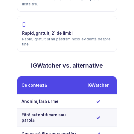
instalare.
Rapid, gratuit, 21 de limbi
Rapid, gratuit și nu păstrăm nicio evidență despre
tine.
IGWatcher vs. alternative
Aplicați
Ce contează
IGWatcher
Instagr
Da
N
✓
✗
Anonim, fără urme
Fără autentificare sau
Da
N
✓
✗
parolă
Da
N
✓
✗
Descarcă Stories și postări