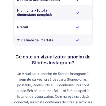
Highlights + foto la
Da
✓
limitat
dimensiune completă
Da
D
✓
✓
Gratuit
Da
✓
Nu
—
21 de limbi de interfață
Ce este un vizualizator anonim de
Stories Instagram?
Un vizualizator anonim de Stories Instagram îți
permite să vezi și să descarci Stories-urile,
postările, Reels-urile și Evidențierile unui cont
public fără să te autentifici — și fără să apari în
lista lor de vizualizatori. Cum nu ești niciodată
conectat, nu există confirmări de citire și nimic nu