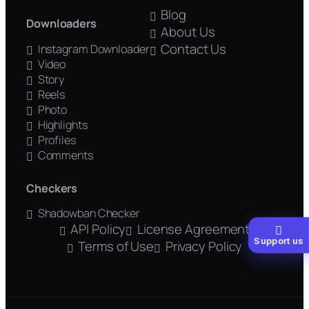
Blog
Downloaders
About Us
Contact Us
Instagram Downloader
Video
Story
Reels
Photo
Highlights
Profiles
Comments
Checkers
Shadowban Checker
API Policy
License Agreement
Support us
Terms of Use
Privacy Policy