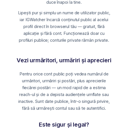
duce înapoi la tine.
Lipești pur și simplu un nume de utilizator public,
iar IGWatcher încarcă conținutul public al acelui
profil direct în browserul tău — gratuit, fără
aplicație și fără cont. Funcționează doar cu
profiluri publice; conturile private rămân private.
Vezi urmăritori, urmăriri și aprecieri
Pentru orice cont public poți vedea numărul de
urmăritori, urmăriri și postări, plus aprecierile
fiecărei postări — un mod rapid de a estima
reach-ul și de a depista audiențele umflate sau
inactive. Sunt date publice, într-o singură privire,
fără să urmărești contul sau să te autentifici.
Este sigur și legal?