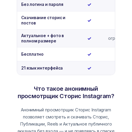
Да
Нет
✓
✗
Без логина и пароля
Скачивание сторис и
Да
Нет
✓
✗
постов
Актуальное + фото в
Да
✓
ограничен
полном размере
Да
Да
✓
✓
Бесплатно
Да
✓
Неп
—
21 язык интерфейса
Что такое анонимный
просмотрщик Сторис Instagram?
Анонимный просмотрщик Сторис Instagram
позволяет смотреть и скачивать Сторис,
Публикации, Reels и Актуальное публичного
аккаунта без входа — и не появляясь в списке